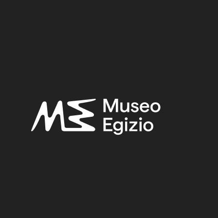
 Vittorio,
Regio Museo di Torino. Antichità Egizie
(Cat. ge
. I, Torino 1882, p. 78.
FAIENCE
(1498)
OLD FUND, 1824–1888
(924)