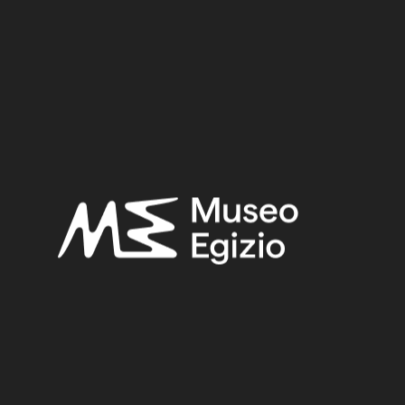
Provenance:
Unknown
Acquisition:
Old Fund, 1824–1888
Museum location:
Not on display
Selected bibliography:
Egypt. House of eternity
, Zhengzhou 2018, p.175, p.175 fig.119.
Fabretti, Ariodante-Rossi, Francesco-Lanzone, Ridolfo
Vittorio,
Regio Museo di Torino. Antichità Egizie
(Cat. gen. dei
musei di antichità e degli ogg. d’arte raccolti nelle gallerie e
biblioteche del regno 1. Piemonte), vol. I, Torino 1882, p. 83.
Related searches:
LATE PERIOD
(1497)
UNKNOWN
(2753)
FAIENCE
(1498)
OLD FUND, 1824–1888
(924)
Other search results: