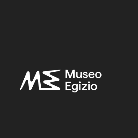
co egitto
, Modena 2016, p. 202, p. 203.
 Vittorio,
Regio Museo di Torino. Antichità Egizie
(Cat. ge
. I, Torino 1882, p. 92.
FAIENCE
(1498)
OLD FUND, 1824–1888
(924)