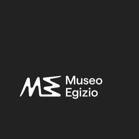
Late Period
Provenance:
Unknown
Acquisition:
Old Fund, 1824–1888
Museum location:
Not on display
Selected bibliography:
Connor, Simon-Facchetti, Federica,
Amuleti dell'antico
egitto
, Modena 2016, p. 174, p. 175.
Fabretti, Ariodante-Rossi, Francesco-Lanzone, Ridolfo
Vittorio,
Regio Museo di Torino. Antichità Egizie
(Cat. gen. dei
musei di antichità e degli ogg. d’arte raccolti nelle gallerie e
biblioteche del regno 1. Piemonte), vol. I, Torino 1882, p. 96.
Related searches:
LATE PERIOD
(1497)
UNKNOWN
(2753)
FAIENCE
(1498)
OLD FUND, 1824–1888
(924)