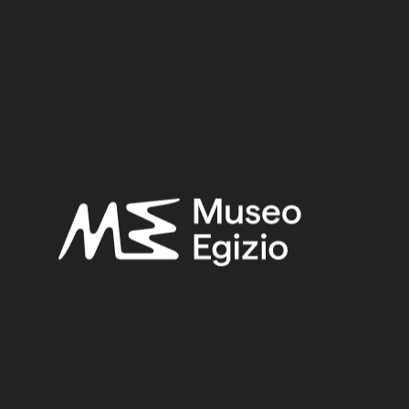
Late Period
Provenance:
Unknown
Acquisition:
Old Fund, 1824–1888
Museum location:
Not on display
Selected bibliography:
Fabretti, Ariodante-Rossi, Francesco-Lanzone, Ridolfo
Vittorio,
Regio Museo di Torino. Antichità Egizie
(Cat. gen. dei
musei di antichità e degli ogg. d’arte raccolti nelle gallerie e
biblioteche del regno 1. Piemonte), vol. I, Torino 1882, p. 98.
Related searches:
LATE PERIOD
(1497)
UNKNOWN
(2753)
FAIENCE
(1498)
OLD FUND, 1824–1888
(924)
Other search results: