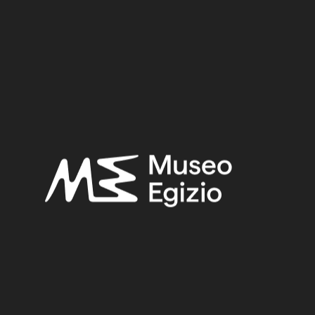
Provenance:
Unknown
Acquisition:
Old Fund, 1824–1888
Museum location:
Not on display
Selected bibliography:
Fabretti, Ariodante-Rossi, Francesco-Lanzone, Ridolfo
Vittorio,
Regio Museo di Torino. Antichità Egizie
(Cat. gen. dei
musei di antichità e degli ogg. d’arte raccolti nelle gallerie e
biblioteche del regno 1. Piemonte), vol. I, Torino 1882, p. 100.
Related searches:
LATE PERIOD
(1497)
UNKNOWN
(2753)
STONE
(888)
AVENTURINE
(25)
OLD FUND, 1824–1888
(924)
Other search results: