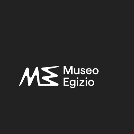
Provenance:
Unknown
Acquisition:
Old Fund, 1824–1888
Museum location:
Museum / Floor 3 / Writing Gallery / Showcase 03
Selected bibliography:
Fabretti, Ariodante-Rossi, Francesco-Lanzone, Ridolfo
Vittorio,
Regio Museo di Torino. Antichità Egizie
(Cat. gen. dei
musei di antichità e degli ogg. d’arte raccolti nelle gallerie e
biblioteche del regno 1. Piemonte), vol. I, Torino 1882, p. 101.
Related searches:
LATE PERIOD
(1497)
UNKNOWN
(2753)
UNIDENTIFIED COMPOUND
(79)
OLD FUND, 1824–1888
(924)
Other search results: