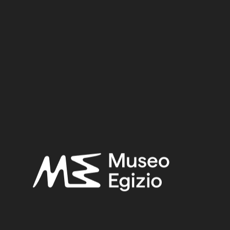
Period:
Hellenistic period
Provenance:
Unknown
Acquisition:
Purchase Bernardino Drovetti, 1824
Museum location:
Museum / Floor 1 / Room 12 / Base
Selected bibliography:
Fabretti, Ariodante-Rossi, Francesco-Lanzone, Ridolfo
Vittorio,
Regio Museo di Torino. Antichità Egizie
(Cat. gen. dei
musei di antichità e degli ogg. d’arte raccolti nelle gallerie e
biblioteche del regno 1. Piemonte), vol. I, Torino 1882, p. 108.
Vidua, Carlo, “Catalogue de la collect. d'antiq. de mons. le
chev. Drovetti, a 1822”, in Ministero della Pubblica Istruzione
(a cura di),
Documenti inediti per servire alla storia dei Musei
d'Italia
, vol. 3, Firenze - Roma 1880, p. 287.
Related searches: