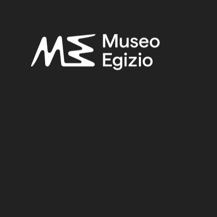
Selected bibliography:
Andreu, Guillemette (a cura di)-Andreu, Guillemette,
Gli artisti
del faraone: Deir el-Medina e le Valli dei Re e delle Regine
,
Milano 2003, p. 200.
Kitchen, Kenneth A.,
Ramesside Inscriptions: historical and
biographical : vol. 6.
, Oxford 1983, pp. 68–69.
Kitchen, Kenneth A.,
Ramesside Inscriptions translated and
annotated: Translations 6. : Ramesses IV to XI, and
contemporaries
, West Sussex, pp. 66–67.
López, Jesús,
Ostraca ieratici n. 57001-57092
(Catalogo del
Museo Eg. di Torino - Serie II. - Collezioni 3/1), Milano 1978, p.17,
tavv. 1,1a, 2, 2a.
Related searches:
NEW KINGDOM
(1486)
TWENTIETH DYNASTY
(78)