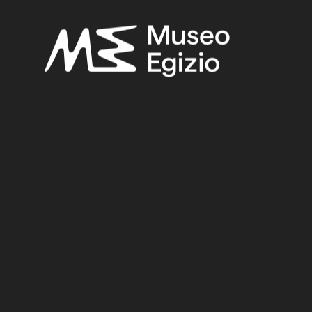
Niwinski, Andrzej-Donadoni Roveri, Anna Maria, “Sarcofagi,
stele e papiri funerari del Terzo Periodo Intermedio e dell'Età
Tarda”, in Anna Maria Donadoni Roveri (a cura di),
Civiltà degli
Egizi. [2]: le credenze religiose
, Milano 1988, p. 222, tav. 307.
Orcurti, Pier Camillo,
Catalogo illustrato dei monumenti egizi
del R. Museo Egizio di Torino
, Torino 1855, ii, pp. 75,82.
Taylor, John H., “Evidence for social patterning in Theban
coffins of Dynasty 25”, in J. Taylor and M. Vandenbeusch (eds.),
Ancient Egyptian coffins
, Leuven 2018, Tab. 2 p. 371.
Related searches:
LATE PERIOD
(1497)
TWENTY–FIFTH DYNASTY
(25)
EGYPT, LUXOR / THEBES, THEBAN NECROPOLIS (?)
(3)
WOOD
(501)