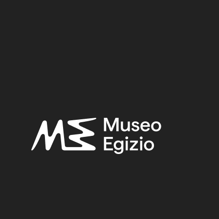
elf 04
nimal mummies of the Museo Egizio, Turin
(Studi del Mu