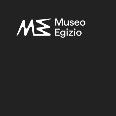
Fabretti, Ariodante-Rossi, Francesco-Lanzone, Ridolfo
Vittorio,
Regio Museo di Torino. Antichità Egizie
(Cat. gen. dei
musei di antichità e degli ogg. d’arte raccolti nelle gallerie e
biblioteche del regno 1. Piemonte), vol. I, Torino 1882, p. 21.
Gauthier, Henri, “Les statues thébaines de la déesse
Sakhmet”,
Annales du Service des Antiquités de l'Égypte
19
(1920), p. 177 suiv..
Orcurti, Pier Camillo,
Catalogo illustrato dei monumenti egizi
del R. Museo Egizio di Torino
, Torino 1855, i, pp. 43–5.
Vandier, Jacques,
Manuel d'archéologie égyptienne
, Paris, III,
p. 383 suiv..
Related searches:
NEW KINGDOM
(1486)
EIGHTEENTH DYNASTY
(746)
AMENHOTEP III
(34)
EGYPT, LUXOR / THEBES, KARNAK, TEMPLE OF MUT