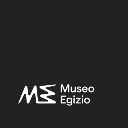
Date:
1450–1350 BCE
Period:
New Kingdom
Dynasty:
Eighteenth Dynasty
Provenance:
Unknown
Acquisition:
Old Fund, 1824–1882
Museum location:
Museum / Floor 2 / Room 05 / Showcase 10
Selected bibliography:
Fabretti, Ariodante-Rossi, Francesco-Lanzone, Ridolfo
Vittorio,
Regio Museo di Torino. Antichità Egizie
(Cat. gen. dei
musei di antichità e degli ogg. d’arte raccolti nelle gallerie e
biblioteche del regno 1. Piemonte), vol. I, Torino 1882, p. 364.
Related searches: