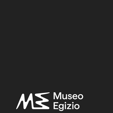
l Museo Egizio di Torino: dal museo al museo
(Archivi di 
 Vittorio,
Regio Museo di Torino. Antichità Egizie
(Cat. ge
. I, Torino 1882, p. 21.