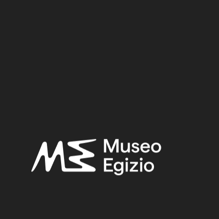
Dynasty:
Eighteenth Dynasty
Provenance:
Egypt, Luxor / Thebes, Deir el-Medina
Acquisition:
Old Fund, 1824–1882
Museum location:
Museum / Floor 2A / Mezzanine / Cabinet 20 Shabtis / Shelf 03
Selected bibliography:
Fabretti, Ariodante-Rossi, Francesco-Lanzone, Ridolfo
Vittorio,
Regio Museo di Torino. Antichità Egizie
(Cat. gen. dei
musei di antichità e degli ogg. d’arte raccolti nelle gallerie e
biblioteche del regno 1. Piemonte), vol. I, Torino 1882, p. 377.
Related searches:
NEW KINGDOM
(1486)
EIGHTEENTH DYNASTY
(746)
EGYPT, LUXOR / THEBES, DEIR EL-MEDINA
(840)