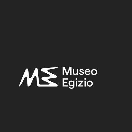
 Vittorio,
Regio Museo di Torino. Antichità Egizie
(Cat. ge
. I, Torino 1882, p. 378.
TY
(746)
UNKNOWN
(2753)
WOOD
(501)
OL