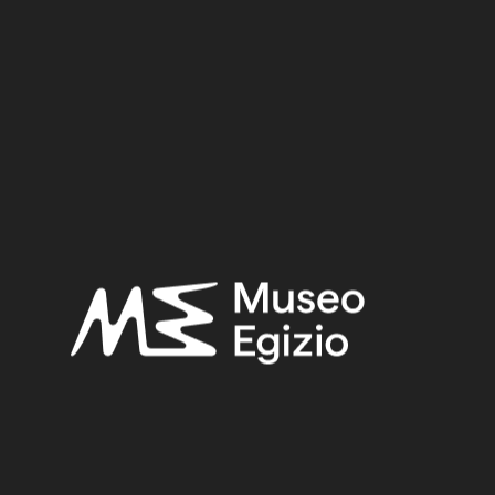
Period:
Third Intermediate Period – Late Period
Provenance:
Unknown
Acquisition:
Purchase Bernardino Drovetti, 1824
Museum location:
Not on display
Selected bibliography:
Fabretti, Ariodante-Rossi, Francesco-Lanzone, Ridolfo
Vittorio,
Regio Museo di Torino. Antichità Egizie
(Cat. gen. dei
musei di antichità e degli ogg. d’arte raccolti nelle gallerie e
biblioteche del regno 1. Piemonte), vol. I, Torino 1882, p. 23.
Related searches:
THIRD INTERMEDIATE PERIOD – LATE PERIOD
(219)
UNKNOWN
(2753)
WOOD
(501)