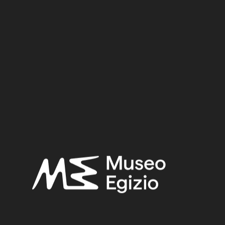
Period:
New Kingdom
Provenance:
Egypt, Luxor / Thebes, Deir el-Medina
Acquisition:
Purchase Bernardino Drovetti, 1824
Museum location:
Museum / Ground floor / Room 17 / Showcase 05
Selected bibliography:
Chadefaud, Catherine,
Les statues porte-enseignes de
l'Égypte ancienne (1580-1085 avant J.C.): signification et
insertion dans le culte du ka royal
, Paris 1982, pp. 91–92.
Fabretti, Ariodante-Rossi, Francesco-Lanzone, Ridolfo
Vittorio,
Regio Museo di Torino. Antichità Egizie
(Cat. gen. dei
musei di antichità e degli ogg. d’arte raccolti nelle gallerie e
biblioteche del regno 1. Piemonte), vol. I, Torino 1882, p. 417.
Related searches:
NEW KINGDOM
(1486)