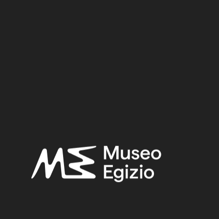
Period:
Hellenistic period
Provenance:
Unknown
Acquisition:
Old Fund, 1824–1882
Museum location:
Museum / Floor 1 / Room 12 / Showcase 05
Selected bibliography:
Fabretti, Ariodante-Rossi, Francesco-Lanzone, Ridolfo
Vittorio,
Regio Museo di Torino. Antichità Egizie
(Cat. gen. dei
musei di antichità e degli ogg. d’arte raccolti nelle gallerie e
biblioteche del regno 1. Piemonte), vol. I, Torino 1882, p. 436.
Vidua, Carlo, “Catalogue de la collect. d'antiq. de mons. le
chev. Drovetti, a 1822”, in Ministero della Pubblica Istruzione
(a cura di),
Documenti inediti per servire alla storia dei Musei
d'Italia
, vol. 3, Firenze - Roma 1880, p. 222.
Related searches: