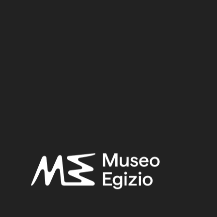
New Kingdom
Dynasty:
Nineteenth Dynasty
Provenance:
Egypt, Luxor / Thebes, Deir el-Medina
Acquisition:
Old Fund, 1824–1888
Museum location:
Museum / Floor -1 / Room 18 / Showcase 03
Selected bibliography:
Baldassari, Rossella, “Proposte di classificazione e di
interpretazione dei vasi imitanti del Regno Nuovo”,
Egitto e
Vicino Oriente
4 (1981), p. 156, fig. 49.
Fabretti, Ariodante-Rossi, Francesco-Lanzone, Ridolfo
Vittorio,
Regio Museo di Torino. Antichità Egizie
(Cat. gen. dei
musei di antichità e degli ogg. d’arte raccolti nelle gallerie e
biblioteche del regno 1. Piemonte), vol. I, Torino 1882, p. 456.
Related searches: