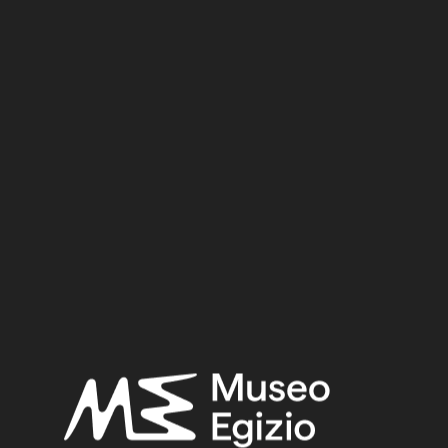
Date:
1539–1292 BCE
Period:
New Kingdom
Dynasty:
Eighteenth Dynasty
Provenance:
Unknown
Acquisition:
Old Fund, 1824–1888
Museum location:
Museum / Floor 2 / Room 05 / Showcase 11
Selected bibliography:
Fabretti, Ariodante-Rossi, Francesco-Lanzone, Ridolfo
Vittorio,
Regio Museo di Torino. Antichità Egizie
(Cat. gen. dei
musei di antichità e degli ogg. d’arte raccolti nelle gallerie e
biblioteche del regno 1. Piemonte), vol. I, Torino 1882, p. 483.
Merrillees, Robert S.,
The Cypriot Bronze Age pottery found in
Egypt
(Studies in Mediterranean Archaeology 18), Lund 1968,
pp. 147–168.