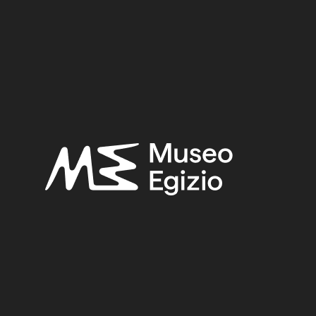
 Vittorio,
Regio Museo di Torino. Antichità Egizie
(Cat. ge
. I, Torino 1882, p. 35.
FAIENCE
(1498)
OLD FUND, 1824–1888
(924)