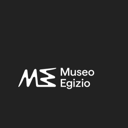
Late Period
Provenance:
Unknown
Acquisition:
Old Fund, 1824–1882
Museum location:
Museum / Floor 1 / Room 11 / Showcase 08
Selected bibliography:
Fabretti, Ariodante-Rossi, Francesco-Lanzone, Ridolfo
Vittorio,
Regio Museo di Torino. Antichità Egizie
(Cat. gen. dei
musei di antichità e degli ogg. d’arte raccolti nelle gallerie e
biblioteche del regno 1. Piemonte), vol. I, Torino 1882, p. 40.
Related searches:
LATE PERIOD
(1497)
UNKNOWN
(2753)
STEATITE
(49)
STONE
(888)
OLD FUND, 1824–1882
(334)