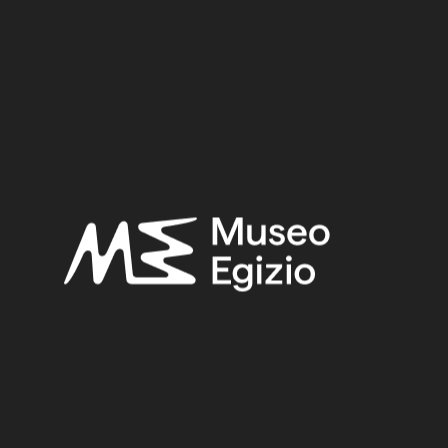
Late Period
Provenance:
Unknown
Acquisition:
Old Fund, 1824–1888
Museum location:
Not on display
Selected bibliography:
Fabretti, Ariodante-Rossi, Francesco-Lanzone, Ridolfo
Vittorio,
Regio Museo di Torino. Antichità Egizie
(Cat. gen. dei
musei di antichità e degli ogg. d’arte raccolti nelle gallerie e
biblioteche del regno 1. Piemonte), vol. I, Torino 1882, p. 66.
Related searches:
LATE PERIOD
(1497)
UNKNOWN
(2753)
FAIENCE
(1498)
OLD FUND, 1824–1888
(924)
Other search results: