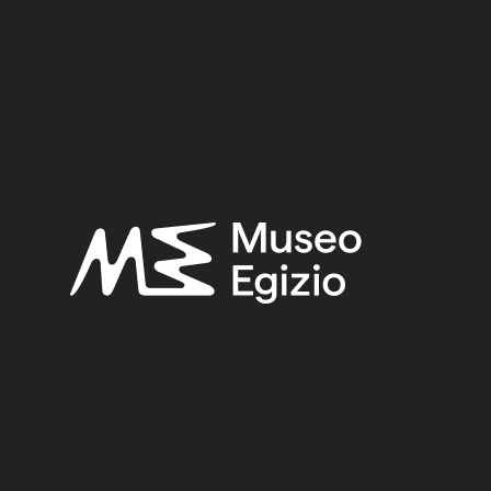
2
 Vittorio,
Regio Museo di Torino. Antichità Egizie
(Cat. ge
. I, Torino 1882, p. 75.
FAIENCE
(1498)
OLD FUND, 1824–1888
(924)