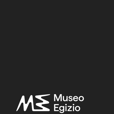
 zur thebanischen Hohepriesterschaft der Ptolemäerzeit
retazione di maestri dell'arte moderna: [mostra: Noventa Vi