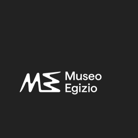
Provenance:
Unknown
Acquisition:
Purchase Ernesto Schiaparelli, 1900–1901
Museum location:
Museum / Floor -1 / Room 18 / Showcase 03
Selected bibliography:
Donadoni Roveri, Anna Maria-Leospo, Enrichetta-Donadoni,
Sergio-Roccati, Alessandro,
Il Museo Egizio di Torino: guida
alla lettura di una civiltà
, Novara 1988, p. 123, pp. 123-124.
Related searches:
PREDYNASTIC PERIOD, NAQADA IIA–D
(6)
UNKNOWN
(2753)
LIMESTONE
(330)
STONE
(888)
PURCHASE ERNESTO SCHIAPARELLI, 1900–1901
(170)