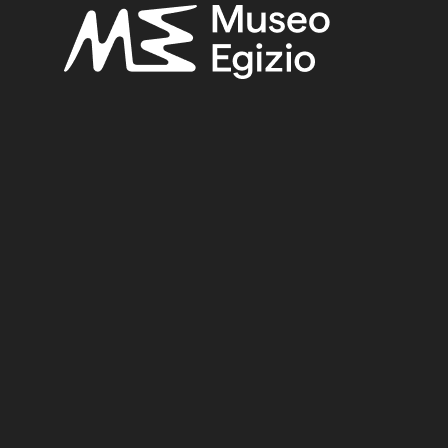
 Ahmose”,
Oriens Antiquus
14 (1975), pp. 147–52.
a Amhose”, in Anna Maria Donadoni Roveri (a cura di),
Da
el Nuovo Regno. Il lenzuolo funerario della principessa A
Torino 1996, passim.
Regine" nella necropoli di Tebe
(Relazione sui lavori della
F THE SEVENTEENTH DYNASTY
(9)
NS, TOMB OF AHMOSE (QV47)
(10)
LINEN
(323)
)