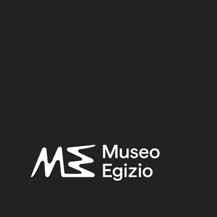
of Imhotep (QV46)
nimal mummies of the Museo Egizio, Turin
(Studi del Mu