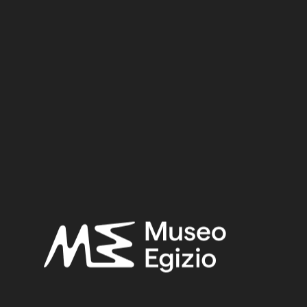
Dynasty:
Nineteenth Dynasty
Reign:
Ramesses II
Provenance:
Egypt, Luxor / Thebes, Valley of the Queens, Tomb of
Nefertari (QV66)
Acquisition:
Excavation Ernesto Schiaparelli, 1904
Museum location:
Museum / Floor 1 / Room 09 / Showcase 04
Selected bibliography:
Schiaparelli, Ernesto,
Esplorazione della "Valle delle Regine"
nella necropoli di Tebe
(Relazione sui lavori della missione
archeologica italiana in Egitto (anni 1903 -1920) 1), Torino 1923,
pp. 51–104.
Related searches:
NEW KINGDOM
(1486)