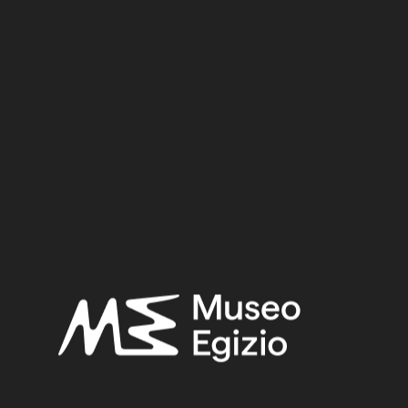
Dynasty:
Nineteenth Dynasty
Reign:
Ramesses II
Provenance:
Egypt, Luxor / Thebes, Valley of the Queens, Tomb of
Nefertari (QV66)
Acquisition:
Excavation Ernesto Schiaparelli, 1904
Museum location:
Museum / Floor 1 / Room 09 / Showcase 04
Selected bibliography:
Schiaparelli, Ernesto,
Esplorazione della "Valle delle Regine"
nella necropoli di Tebe
(Relazione sui lavori della missione
archeologica italiana in Egitto (anni 1903 -1920) 1), Torino 1923,
pp. 51–104.
Related searches:
NEW KINGDOM
(1486)