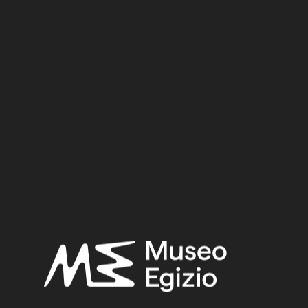
Dynasty:
Nineteenth Dynasty
Reign:
Ramesses II
Provenance:
Egypt, Luxor / Thebes, Valley of the Queens, Tomb of
Nefertari (QV66)
Acquisition:
Excavation Ernesto Schiaparelli, 1904
Museum location:
Museum / Floor 1 / Room 09 / Showcase 04
Selected bibliography:
Leospo, Enrichetta, “Nefertari. Luce d'Egitto”, in M.A. Corzo (a
cura di), Roma 1995, pp. 194–195.
Schiaparelli, Ernesto,
Esplorazione della "Valle delle Regine"
nella necropoli di Tebe
(Relazione sui lavori della missione
archeologica italiana in Egitto (anni 1903 -1920) 1), Torino 1923,
pp. 51–104, fig. 50.
Related searches: