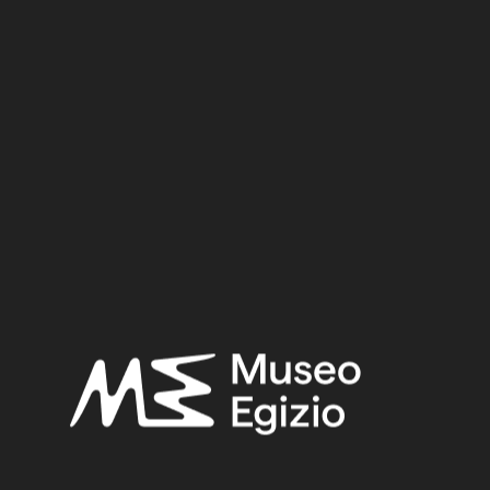
Dynasty:
Nineteenth Dynasty
Reign:
Ramesses II
Provenance:
Egypt, Luxor / Thebes, Valley of the Queens, Tomb of
Nefertari (QV66)
Acquisition:
Excavation Ernesto Schiaparelli, 1904
Museum location:
Museum / Floor 1 / Room 09 / Showcase 04
Selected bibliography:
Schiaparelli, Ernesto,
Esplorazione della "Valle delle Regine"
nella necropoli di Tebe
(Relazione sui lavori della missione
archeologica italiana in Egitto (anni 1903 -1920) 1), Torino 1923,
pp. 51–104.
Related searches:
NEW KINGDOM
(1486)