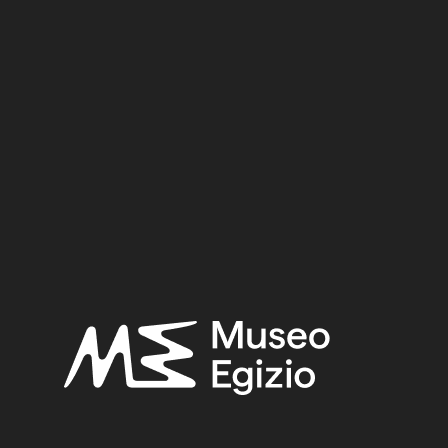
f Nefertari (QV66)
Regine" nella necropoli di Tebe
(Relazione sui lavori della