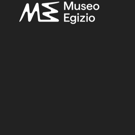
annotated. Translations, volume III: Ramesses II, his
contemporaries
, Oxford 2000, p. 424.
Kitchen, Kenneth A.,
Ramesside Inscriptions: historical and
biographical, III
(3), Oxford 1980, p. 621.
Tosi, Mario-Roccati, Alessandro,
Stele e altre epigrafi di Deir el
Medina: n. 50001-50262
(Catalogo del Museo Eg. di Torino -
Serie II. - Collezioni 1), Torino 1972, p. 144, p. 316.
Related searches:
NEW KINGDOM
(1486)
NINETEENTH DYNASTY
(175)
RAMESSES II
(96)
EGYPT, LUXOR / THEBES, DEIR EL-MEDINA
(840)
LIMESTONE
(330)
STONE
(888)
EXCAVATION ERNESTO SCHIAPARELLI, 1905
(171)