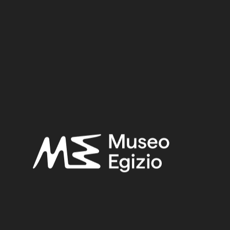
Acquisition:
Excavation Ernesto Schiaparelli, 1905
Museum location:
Museum / Ground floor / Room 17 / Showcase 05
Selected bibliography:
Andreu, Guillemette (a cura di)-Andreu, Guillemette,
Gli artisti
del faraone: Deir el-Medina e le Valli dei Re e delle Regine
,
Milano 2003, p. 176.
Heimann, Simone (Hrsg.)-Stiftung Historisches Museum der
Pfalz,
Ägyptens Schätze entdecken: Meisterwerke aus dem
Ägyptischen Museum Turin
, München - London - New York
2012, p. 233.
Related searches:
NEW KINGDOM
(1486)
EGYPT, LUXOR / THEBES, DEIR EL-MEDINA
(840)
WOOD+METAL
(24)
HARDWOOD+BRONZE
(1)