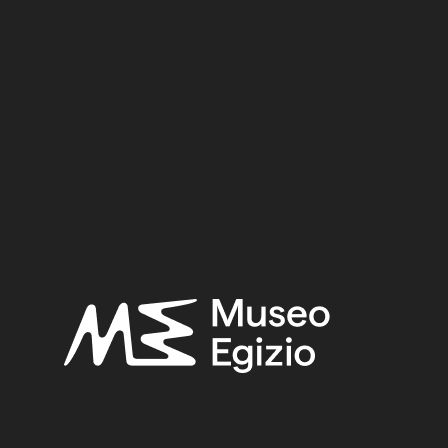
 (TT8)
 Kha nella Necropli di Tebe
,
Relazione sui lavori della Miss