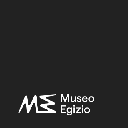
Reign:
Amenhotep II / Tuthmosis IV / Amenhotep III
Provenance:
Egypt, Luxor / Thebes, Deir el-Medina, Tomb of Kha (TT8)
Acquisition:
Excavation Ernesto Schiaparelli, 1906
Museum location:
Museum / Floor 1 / Room 07 / Showcase 08
Selected bibliography:
Schiaparelli, Ernesto,
La tomba intatta dell'architetto Kha
nella Necropli di Tebe
,
Relazione sui lavori della Missione
archeologica Italiana in Egitto (1903-1920) II
, Torino 1927,
fig.122, 4.
Related searches:
NEW KINGDOM
(1486)
EIGHTEENTH DYNASTY
(746)