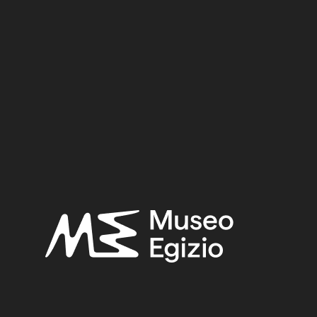
 (TT8)
990, p. 43, p. 43.
 Kha nella Necropli di Tebe
,
Relazione sui lavori della Miss