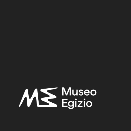
 (TT8)
 Kha nella Necropli di Tebe
,
Relazione sui lavori della Miss