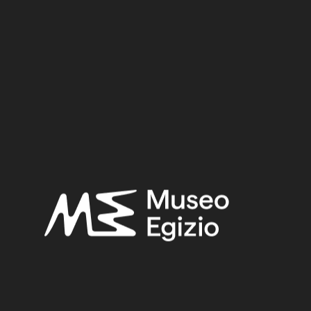
Middle Kingdom
Dynasty:
Early Twelfth Dynasty
Provenance:
Egypt, Asyut
Acquisition:
Excavation Ernesto Schiaparelli, 1908
Museum location:
Museum / Floor 2 / Room 04 / Showcase 06
Selected bibliography:
D'Amicone, Elvira,
Egitto mai visto: le dimore eterne di Assiut e
Gebelein: Reggio Calabria, 21 febbraio - 20 giugno 2010
, Torino
2009, p. 131.
Related searches:
MIDDLE KINGDOM
(132)
EARLY TWELFTH DYNASTY
(42)