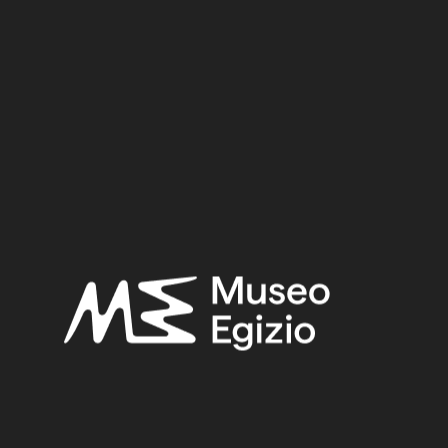
Dimensioni:
Datazione:
730–410 a.C.
Periodo:
Epoca Tarda
Provenienza:
Ignota
Collocazione:
Museo / Piano 1 / Sala 11 RET / Armadio 48 SA / Ripiano 03
Oggetti collegati:
Cat. 2370/02 Sarcofago per mummia di gatto con mummia
Bibliografia scelta:
Ikram, Salima-Aicardi, Sara-Facchetti, Federica,
The animal
mummies of the Museo Egizio, Turin
(Studi del Museo egizio
5), Torino, Museo egizio, Modena 2024, P.197, P.197.
Ricerche correlate:
EPOCA TARDA
(1497)
IGNOTA
(2716)