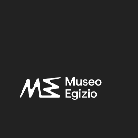
Materiale:
Metallo / Bronzo
3,5 cm x 8 cm x 2,7 cm
Dimensioni:
Datazione:
712–332 a.C.
Periodo:
Epoca Tarda
Provenienza:
Ignota
Acquisizione:
Vecchio Fondo, 1824–1888
Collocazione:
Non esposto
Ricerche correlate:
EPOCA TARDA
(1497)
IGNOTA
(2716)
METALLO
(597)
BRONZO
(567)