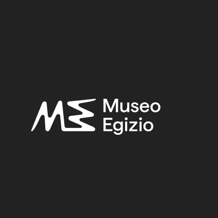
 Vittorio,
Regio Museo di Torino. Antichità Egizie
(Cat. ge
. I, Torino 1882, p. 76.
CHIO FONDO, 1824–1888
(924)