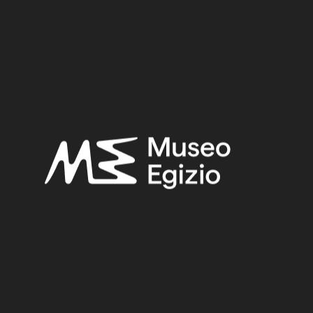
Periodo:
Nuovo Regno
Provenienza:
Ignota
Acquisizione:
Acquisto Bernardino Drovetti, 1824
Collocazione:
Non esposto
Ricerche correlate:
NUOVO REGNO
(1486)
IGNOTA
(2716)
PIETRA
(888)
ACQUISTO BERNARDINO DROVETTI, 1824
(478)
Altri risultati: