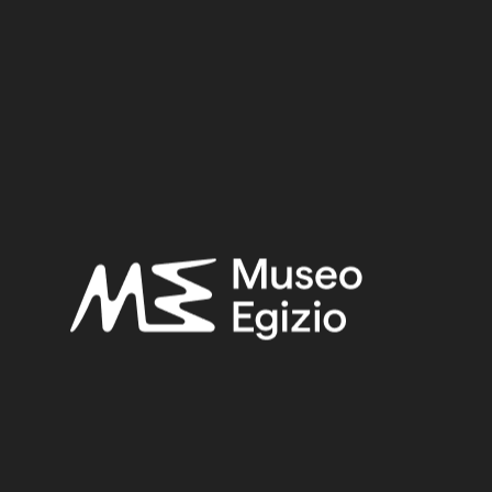
Periodo:
Epoca Tarda
Provenienza:
Ignota
Acquisizione:
Vecchio Fondo, 1824–1888
Collocazione:
Non esposto
Bibliografia scelta:
Fabretti, Ariodante-Rossi, Francesco-Lanzone, Ridolfo
Vittorio,
Regio Museo di Torino. Antichità Egizie
(Cat. gen. dei
musei di antichità e degli ogg. d’arte raccolti nelle gallerie e
biblioteche del regno 1. Piemonte), vol. I, Torino 1882, p. 77.
Ricerche correlate:
EPOCA TARDA
(1497)
IGNOTA
(2716)
LEGNO
(501)
VECCHIO FONDO, 1824–1888
(924)