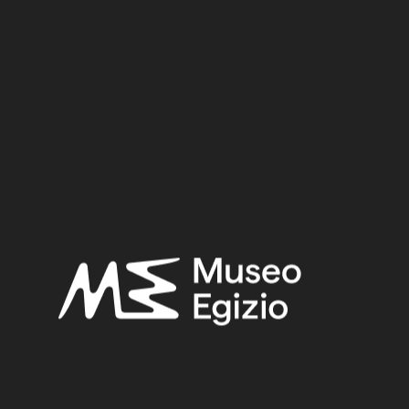
Suppl. 15
Materiale:
Metallo / Bronzo
2,2 cm x 6,8 cm x 1,6 cm
Dimensioni:
Datazione:
722–30 a.C.
Periodo:
Epoca Tarda – Epoca Ellenistica
Provenienza:
Ignota
Acquisizione:
Acquisto Museo Kircheriano
Collocazione:
Non esposto
Ricerche correlate:
EPOCA TARDA – EPOCA ELLENISTICA
(308)
IGNOTA
(2716)
METALLO
(597)