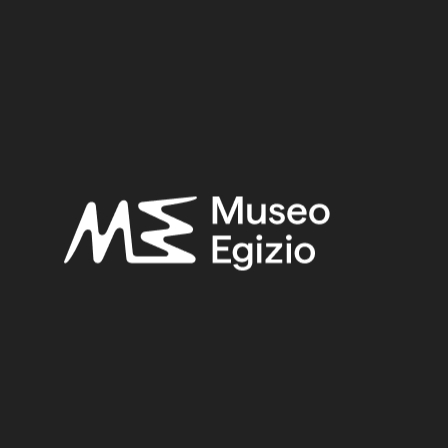
Periodo:
Epoca Tarda – Epoca Ellenistica
Provenienza:
Ignota
Acquisizione:
Acquisto Museo Kircheriano
Collocazione:
Non esposto
Ricerche correlate:
EPOCA TARDA – EPOCA ELLENISTICA
(308)
IGNOTA
(2716)
FAIENCE
(1498)
ACQUISTO MUSEO KIRCHERIANO
(139)
Altri risultati: