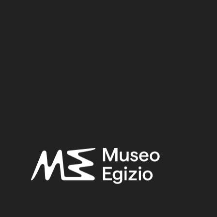
Dinastia
Regno
Provenienza
Acquisizione
RICERCA
RESET