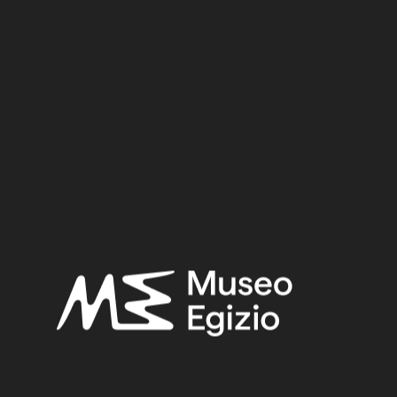
Dinastia
Regno
Provenienza
Acquisizione
RICERCA
RESET